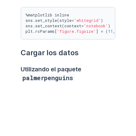
%matplotlib inline

sns.set_style(style=
'whitegrid'
)

sns.set_context(context=
'notebook'
)

plt.rcParams[
'figure.figsize'
] = (
11
, 
9.4
Cargar los datos
Utilizando el paquete 
palmerpenguins
Datos crudos
raw_penguins_df = palmerpenguins.load_penguins
raw_penguins_df