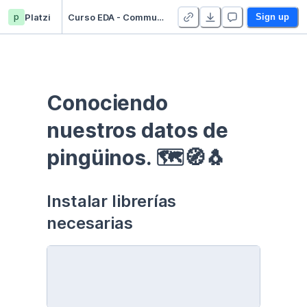
p
Platzi
Curso EDA - Communication - Duplicate
Sign up
Conociendo 
nuestros datos de 
pingüinos. 🗺🧭🐧
Instalar librerías 
necesarias