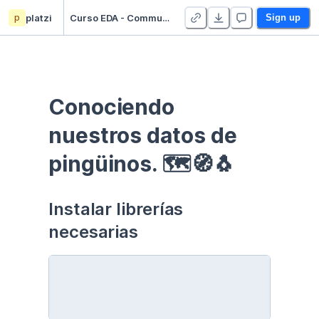
p
platzi
Curso EDA - Communication - Duplicate
Sign up
Conociendo 
nuestros datos de 
pingüinos. 🗺🧭🐧
Instalar librerías 
necesarias