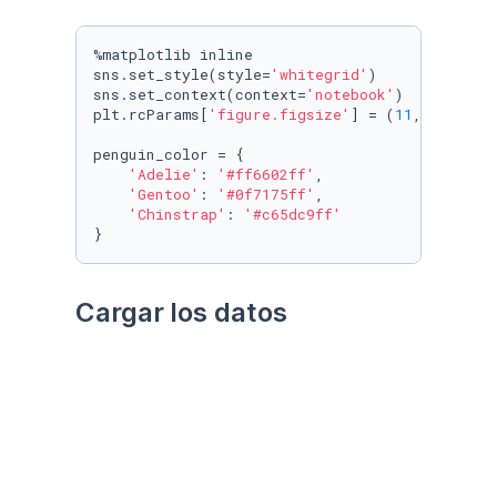
%matplotlib inline

sns.set_style(style=
'whitegrid'
)

sns.set_context(context=
'notebook'
)

plt.rcParams[
'figure.figsize'
] = (
11
, 
9.4
)

penguin_color = {

'Adelie'
: 
'#ff6602ff'
,

'Gentoo'
: 
'#0f7175ff'
,

'Chinstrap'
: 
'#c65dc9ff'
}
Cargar los datos
Utilizando el paquete 
palmerpenguins
Datos crudos