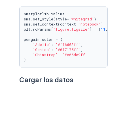
%matplotlib inline

sns.set_style(style=
'whitegrid'
)

sns.set_context(context=
'notebook'
)

plt.rcParams[
'figure.figsize'
] = (
11
, 
9.4
)

penguin_color = {

'Adelie'
: 
'#ff6602ff'
,

'Gentoo'
: 
'#0f7175ff'
,

'Chinstrap'
: 
'#c65dc9ff'
}
Cargar los datos
Utilizando el paquete 
palmerpenguins
Datos crudos