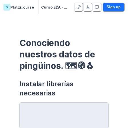
p
Platzi_curse
Curso EDA - Communication - Duplicate
Sign up
Conociendo 
nuestros datos de 
pingüinos. 🗺🧭🐧
Instalar librerías 
necesarias