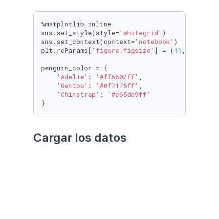
%matplotlib inline

sns.set_style(style=
'whitegrid'
)

sns.set_context(context=
'notebook'
)

plt.rcParams[
'figure.figsize'
] = (
11
, 
9.4
)

penguin_color = {

'Adelie'
: 
'#ff6602ff'
,

'Gentoo'
: 
'#0f7175ff'
,

'Chinstrap'
: 
'#c65dc9ff'
}
Cargar los datos
Utilizando el paquete 
palmerpenguins
Datos crudos