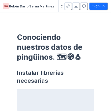
rm
Rubén Darío Serna Martínez
Curso EDA - Communication - Duplicate
Sign up
Conociendo 
nuestros datos de 
pingüinos. 🗺🧭🐧
Instalar librerías 
necesarias