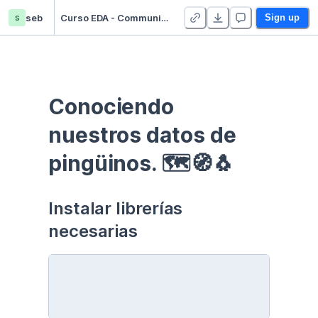
s
seb
Curso EDA - Communication - Duplicate
Sign up
Conociendo 
nuestros datos de 
pingüinos. 🗺🧭🐧
Instalar librerías 
necesarias