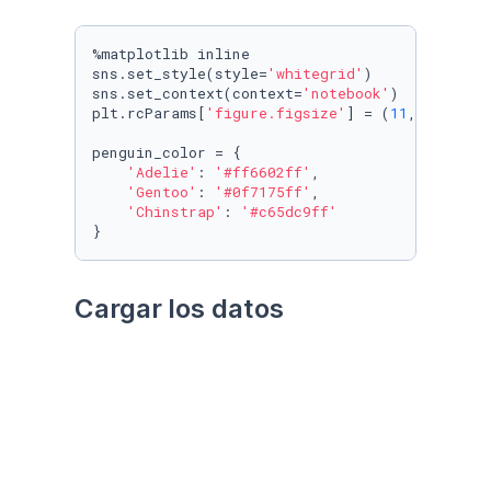
%matplotlib inline

sns.set_style(style=
'whitegrid'
)

sns.set_context(context=
'notebook'
)

plt.rcParams[
'figure.figsize'
] = (
11
, 
9.4
)

penguin_color = {

'Adelie'
: 
'#ff6602ff'
,

'Gentoo'
: 
'#0f7175ff'
,

'Chinstrap'
: 
'#c65dc9ff'
}
Cargar los datos
Utilizando el paquete 
palmerpenguins
Datos crudos