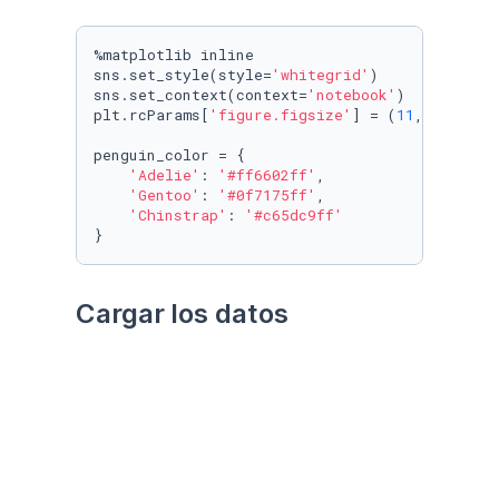
%matplotlib inline

sns.set_style(style=
'whitegrid'
)

sns.set_context(context=
'notebook'
)

plt.rcParams[
'figure.figsize'
] = (
11
, 
9.4
)

penguin_color = {

'Adelie'
: 
'#ff6602ff'
,

'Gentoo'
: 
'#0f7175ff'
,

'Chinstrap'
: 
'#c65dc9ff'
}
Cargar los datos
Utilizando el paquete 
palmerpenguins
Datos crudos