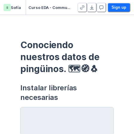
s
Sofía
Curso EDA - Communication - Duplicate
Sign up
Conociendo 
nuestros datos de 
pingüinos. 🗺🧭🐧
Instalar librerías 
necesarias