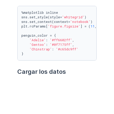
%matplotlib inline

sns.set_style(style=
'whitegrid'
)

sns.set_context(context=
'notebook'
)

plt.rcParams[
'figure.figsize'
] = (
11
, 
9.4
)

penguin_color = {

'Adelie'
: 
'#ff6602ff'
,

'Gentoo'
: 
'#0f7175ff'
,

'Chinstrap'
: 
'#c65dc9ff'
}
Cargar los datos
Utilizando el paquete 
palmerpenguins
Datos crudos