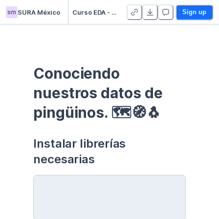
sm
SURA México
Curso EDA - Communication - Duplicate
Sign up
Conociendo 
nuestros datos de 
pingüinos. 🗺🧭🐧
Instalar librerías 
necesarias