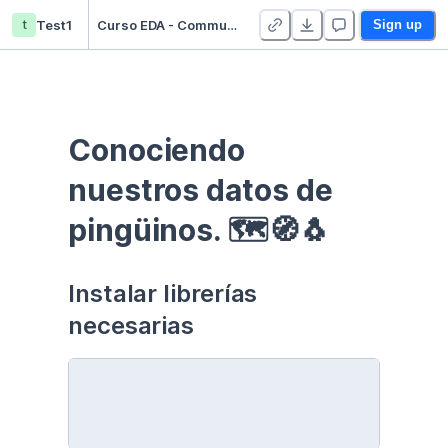
t
Test1
Curso EDA - Communication - Duplicate
Sign up
Conociendo 
nuestros datos de 
pingüinos. 🗺🧭🐧
Instalar librerías 
necesarias