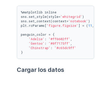
%matplotlib inline

sns.set_style(style=
'whitegrid'
)

sns.set_context(context=
'notebook'
)

plt.rcParams[
'figure.figsize'
] = (
11
, 
9.4
)

penguin_color = {

'Adelie'
: 
'#ff6602ff'
,

'Gentoo'
: 
'#0f7175ff'
,

'Chinstrap'
: 
'#c65dc9ff'
}
Cargar los datos
Utilizando el paquete 
palmerpenguins
Datos crudos