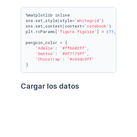
%matplotlib inline

sns.set_style(style=
'whitegrid'
)

sns.set_context(context=
'notebook'
)

plt.rcParams[
'figure.figsize'
] = (
11
, 
9.4
)

penguin_color = {

'Adelie'
: 
'#ff6602ff'
,

'Gentoo'
: 
'#0f7175ff'
,

'Chinstrap'
: 
'#c65dc9ff'
}
Cargar los datos
Utilizando el paquete 
palmerpenguins
Datos crudos