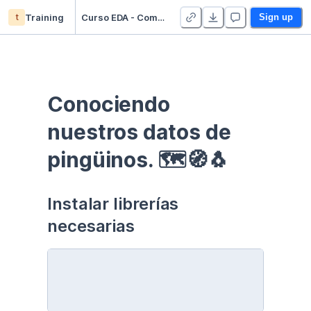
t
Training
Curso EDA - Communication - Duplicate
Sign up
Conociendo 
nuestros datos de 
pingüinos. 🗺🧭🐧
Instalar librerías 
necesarias