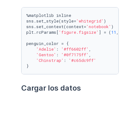
%matplotlib inline

sns.set_style(style=
'whitegrid'
)

sns.set_context(context=
'notebook'
)

plt.rcParams[
'figure.figsize'
] = (
11
, 
9.4
)

penguin_color = {

'Adelie'
: 
'#ff6602ff'
,

'Gentoo'
: 
'#0f7175ff'
,

'Chinstrap'
: 
'#c65dc9ff'
}
Cargar los datos
Utilizando el paquete 
palmerpenguins
Datos crudos