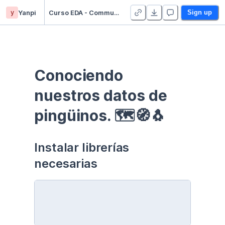
y
Yanpi
Curso EDA - Communication - Duplicate
Sign up
Conociendo 
nuestros datos de 
pingüinos. 🗺🧭🐧
Instalar librerías 
necesarias