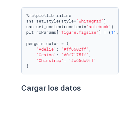
%matplotlib inline

sns.set_style(style=
'whitegrid'
)

sns.set_context(context=
'notebook'
)

plt.rcParams[
'figure.figsize'
] = (
11
, 
9.4
)

penguin_color = {

'Adelie'
: 
'#ff6602ff'
,

'Gentoo'
: 
'#0f7175ff'
,

'Chinstrap'
: 
'#c65dc9ff'
}
Cargar los datos
Utilizando el paquete 
palmerpenguins
Datos crudos