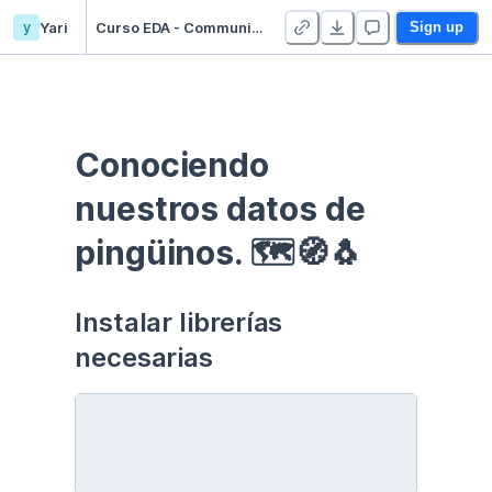
y
Yari
Curso EDA - Communication - Duplicate
Sign up
Conociendo 
nuestros datos de 
pingüinos. 🗺🧭🐧
Instalar librerías 
necesarias