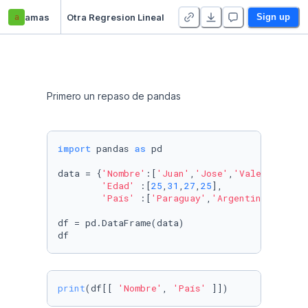
a
amas
Otra Regresion Lineal
Sign up
Primero un repaso de pandas
import
 pandas 
as
 pd

data = {
'Nombre'
:[
'Juan'
,
'Jose'
,
'Valeria'
,
'Ag
'Edad'
 :[
25
,
31
,
27
,
25
],

'País'
 :[
'Paraguay'
,
'Argentina'
,
'Braz
df = pd.DataFrame(data)

df
print
(df[[ 
'Nombre'
, 
'País'
 ]])