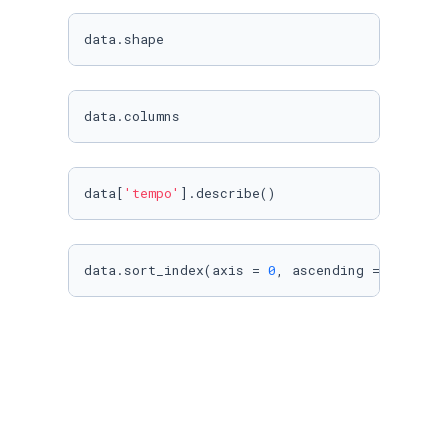
data.shape
data.columns
data[
'tempo'
].describe()
data.sort_index(axis = 
0
, ascending = 
False
)
import
 matplotlib.pyplot 
as
from
 sklearn.model_selection 
import
from
 sklearn.linear_model 
import
 LinearRegres