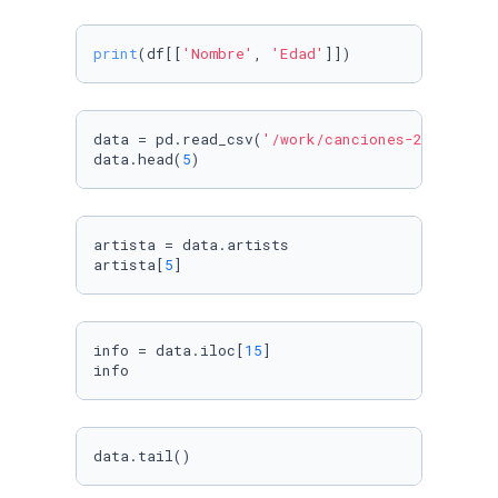
print
(df[[
'Nombre'
, 
'Edad'
]])
data = pd.read_csv(
'/work/canciones-2018.csv'
)
data.head(
5
)
artista = data.artists

artista[
5
]
info = data.iloc[
15
]

info
data.tail()