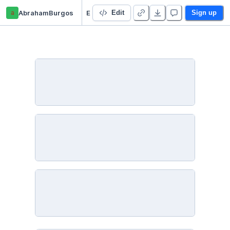
a
AbrahamBurgos
En vivo
Edit
Sign up