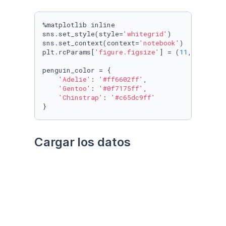
%matplotlib inline

sns.set_style(style=
'whitegrid'
)

sns.set_context(context=
'notebook'
)

plt.rcParams[
'figure.figsize'
] = (
11
, 
9.4
)

penguin_color = {

'Adelie'
: 
'#ff6602ff'
,

'Gentoo'
: 
'#0f7175ff'
,

'Chinstrap'
: 
'#c65dc9ff'
}
Cargar los datos
Utilizando el paquete 
palmerpenguins
Datos crudos