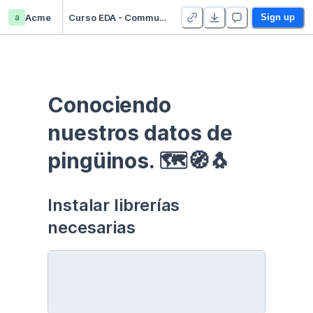
a
Acme
Curso EDA - Communication - Duplicate
Sign up
Conociendo 
nuestros datos de 
pingüinos. 🗺🧭🐧
Instalar librerías 
necesarias