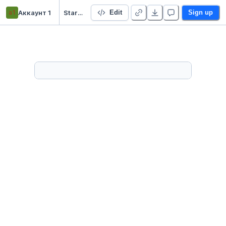
а1
Аккаунт 1
Starter Project 👋
Edit
Sign up