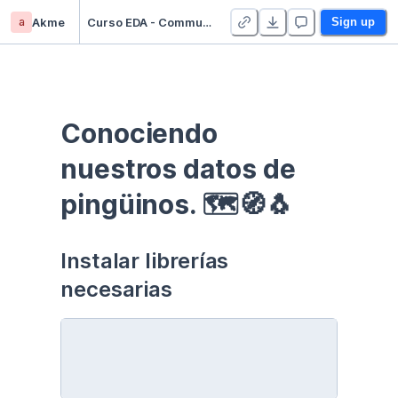
a
Akme
Curso EDA - Communication - Duplicate
Sign up
Conociendo 
nuestros datos de 
pingüinos. 🗺🧭🐧
Instalar librerías 
necesarias