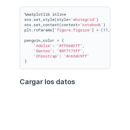
%matplotlib inline

sns.set_style(style=
'whitegrid'
)

sns.set_context(context=
'notebook'
)

plt.rcParams[
'figure.figsize'
] = (
11
, 
9.4
)

penguin_color = {

'Adelie'
: 
'#ff6602ff'
,

'Gentoo'
: 
'#0f7175ff'
,

'Chinstrap'
: 
'#c65dc9ff'
}
Cargar los datos
Utilizando el paquete 
palmerpenguins
Datos crudos