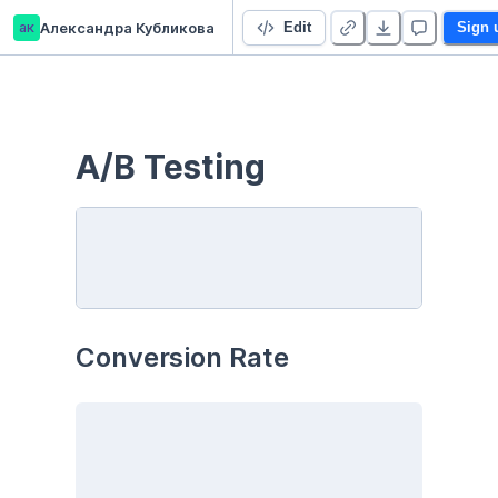
ак
Александра Кубликова
A/B Testing
Edit
Sign 
A/B Testing
Conversion Rate