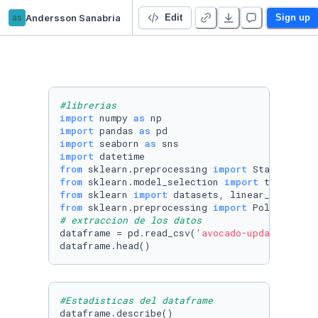
as
Andersson Sanabria
Avocado project
Edit
Sign up
#librerias 
import
 numpy 
as
import
 pandas 
as
import
 seaborn 
as
import
from
 sklearn.preprocessing 
import
from
 sklearn.model_selection 
import
from
 sklearn 
import
from
 sklearn.preprocessing 
import
# extraccion de los datos
dataframe = pd.read_csv(
'avocado-updated-2020
dataframe.head()
#Estadisticas del dataframe
dataframe.describe()