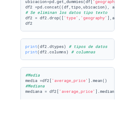
ubicacion=pd.get_dummies(df[
'geography'
])

df2 =pd.concat((df,tipo,ubicacion), axis=
1
# Se eliminan los datos tipo texto
df2 = df2.drop([
'type'
,
'geography'
],axis=
1
)

df2
print
(df2.dtypes) 
# tipos de datos
print
(df2.columns) 
# columnas
#Media
media =df2[
'average_price'
#Mediana
mediana = df2[
'average_price'
].median()

print
(
'media   = {} \nmediana = {}'
.
format
(me
#Histograma de frecuencia
df2[
'average_price'
].plot.hist(bins=
20
) 
#bins