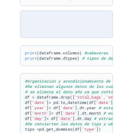
print
(dataframe.columns) 
#cabeceras
print
(dataframe.dtypes) 
# tipos de datos
#organicacion y acondicionamiento de los dato
#Se eliminan algunos datos de los cuales no s
# se elimina el dato año ya que contiene un f
df = dataframe.drop([
'total_bags'
,
'small_bags
df[
'date'
]= pd.to_datetime(df[
'date'
], errors
df[
'year'
]= df[
'date'
].dt.year 
# extaccion de
df[
'month'
]= df[
'date'
].dt.month 
# extaccion 
df[
'day'
]= df[
'date'
].dt.day 
# extraccion del
#Se convierten los datos de tipo y ubicacion 
tipo =pd.get_dummies(df[
'type'
])
