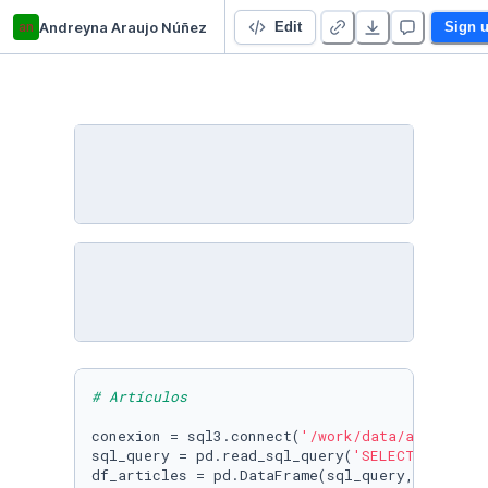
an
Andreyna Araujo Núñez
TP Integrador – Módulo II (Andreyna Araujo Núñez - Big Data - Comisión 22042)
Edit
Sign 
# Artículos 
conexion = sql3.connect(
'/work/data/articles.
sql_query = pd.read_sql_query(
'SELECT * FROM 
df_articles = pd.DataFrame(sql_query, columns