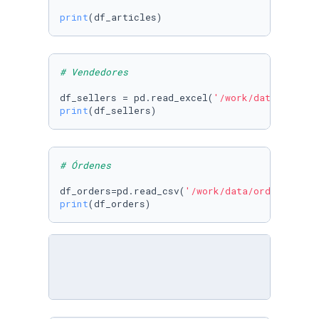
print
(df_articles)
# Vendedores
df_sellers = pd.read_excel(
'/work/data/seller
print
(df_sellers)
# Órdenes
df_orders=pd.read_csv(
'/work/data/orders.csv'
print
(df_orders)