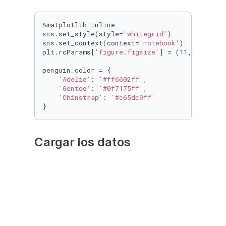
%matplotlib inline

sns.set_style(style=
'whitegrid'
)

sns.set_context(context=
'notebook'
)

plt.rcParams[
'figure.figsize'
] = (
11
, 
9.4
)

penguin_color = {

'Adelie'
: 
'#ff6602ff'
,

'Gentoo'
: 
'#0f7175ff'
,

'Chinstrap'
: 
'#c65dc9ff'
}
Cargar los datos
Utilizando el paquete 
palmerpenguins
Datos crudos