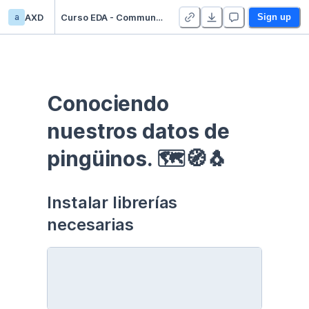
a
AXD
Curso EDA - Communication - Duplicate
Sign up
Conociendo 
nuestros datos de 
pingüinos. 🗺🧭🐧
Instalar librerías 
necesarias