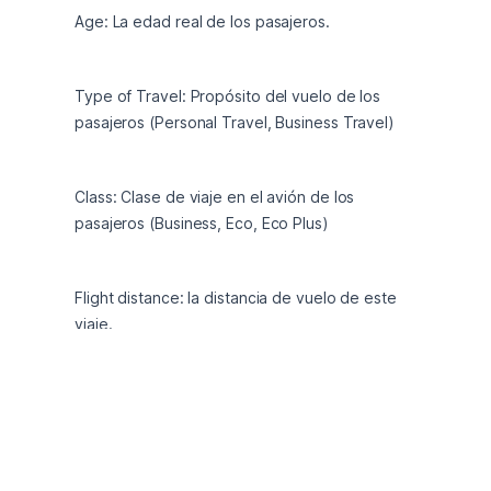
Age: La edad real de los pasajeros.
Type of Travel: Propósito del vuelo de los 
pasajeros (Personal Travel, Business Travel)
Class: Clase de viaje en el avión de los 
pasajeros (Business, Eco, Eco Plus)
Flight distance: la distancia de vuelo de este 
viaje.
Inflight wifi service: Nivel de satisfacción del 
servicio wifi a bordo (0:Not Applicable;1-5)