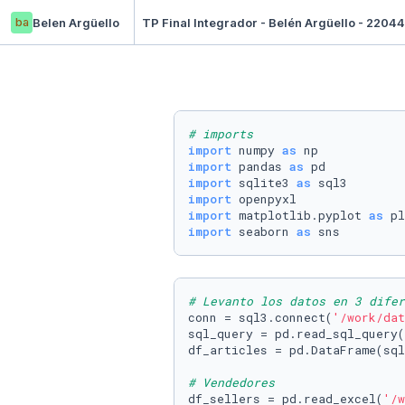
ba
Belen Argüello
TP Final Integrador - Belén Argüello - 22044
# imports
import
 numpy 
as
import
 pandas 
as
import
 sqlite3 
as
import
import
 matplotlib.pyplot 
as
import
 seaborn 
as
 sns
# Levanto los datos en 3 difer
conn = sql3.connect(
'/work/dat
sql_query = pd.read_sql_query(
df_articles = pd.DataFrame(sql
# Vendedores
df_sellers = pd.read_excel(
'/w