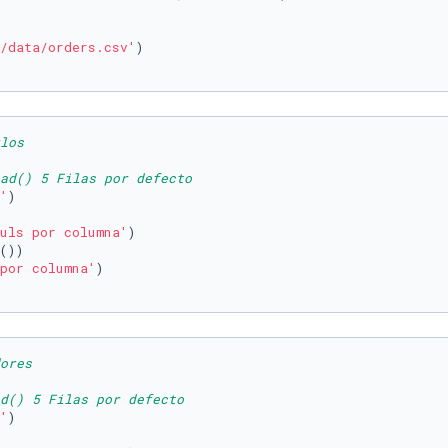
/data/orders.csv'
)

los
ad() 5 Filas por defecto
'
uls por columna'
por columna'
ores
d() 5 Filas por defecto
'