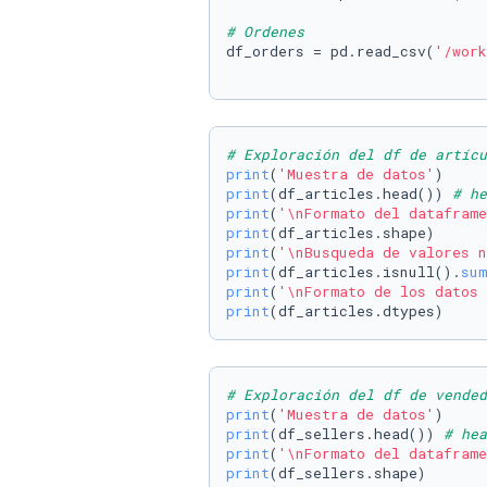
# Ordenes
df_orders = pd.read_csv(
'/work
# Exploración del df de artícu
print
(
'Muestra de datos'
print
(df_articles.head()) 
# he
print
(
'\nFormato del dataframe
print
print
(
'\nBusqueda de valores n
print
(df_articles.isnull().
sum
print
(
'\nFormato de los datos 
print
(df_articles.dtypes)
# Exploración del df de vended
print
(
'Muestra de datos'
print
(df_sellers.head()) 
# hea
print
(
'\nFormato del dataframe
print