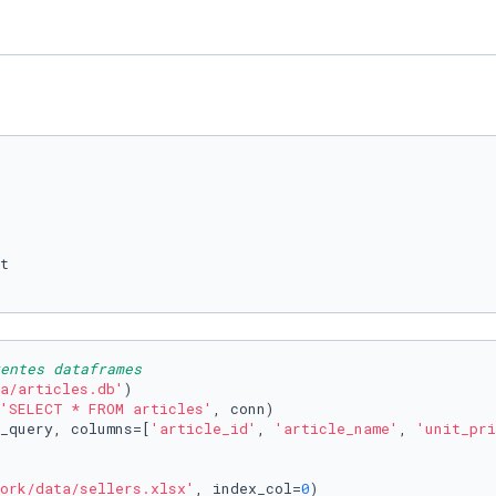
entes dataframes
a/articles.db'
)

'SELECT * FROM articles'
, conn)

_query, columns=[
'article_id'
, 
'article_name'
, 
'unit_pri
ork/data/sellers.xlsx'
, index_col=
0
)
