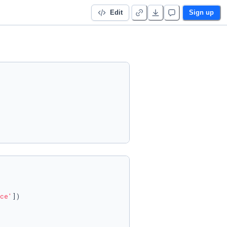
Edit
Sign up
ce'
])
