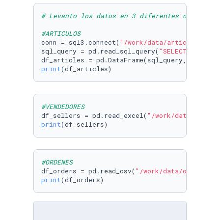
# Levanto los datos en 3 diferentes dataframe
#ARTICULOS
conn = sql3.connect(
"/work/data/articles.db"
)

sql_query = pd.read_sql_query(
"SELECT * FROM 
df_articles = pd.DataFrame(sql_query, columns
print
(df_articles)
#VENDEDORES
df_sellers = pd.read_excel(
"/work/data/seller
print
(df_sellers)
#ORDENES
df_orders = pd.read_csv(
"/work/data/orders.cs
print
(df_orders)