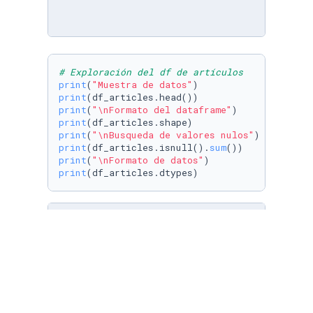
# Exploración del df de artículos
print
(
"Muestra de datos"
print
print
(
"\nFormato del dataframe"
print
print
(
"\nBusqueda de valores nulos"
print
(df_articles.isnull().
sum
print
(
"\nFormato de datos"
print