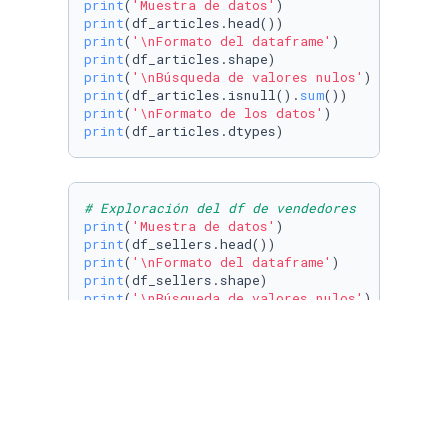
print
(
'Muestra de datos'
print
print
(
'\nFormato del dataframe'
print
print
(
'\nBúsqueda de valores nulos'
print
(df_articles.isnull().
sum
print
(
'\nFormato de los datos'
print
(df_articles.dtypes)
# Exploración del df de vendedores
print
(
'Muestra de datos'
print
print
(
'\nFormato del dataframe'
print
print
(
'\nBúsqueda de valores nulos'
print
(df_sellers.isnull().
sum
print
(
'\nFormato de los datos'
print
# Exploración del df de órdenes
print
(
'Muestra de datos'