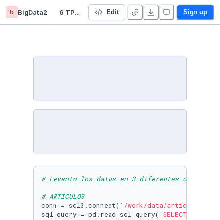
b
BigData2
6 TP Final Integrador - Florencia Maccarone
Edit
Sign up
# Levanto los datos en 3 diferentes dataframe
# ARTÍCULOS
conn = sql3.connect(
'/work/data/articles.db'
)

sql_query = pd.read_sql_query(
'SELECT * FROM 