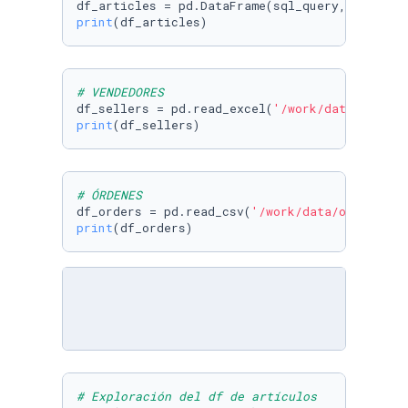
df_articles = pd.DataFrame(sql_query, columns
print
(df_articles)
# VENDEDORES
df_sellers = pd.read_excel(
'/work/data/seller
print
(df_sellers)
# ÓRDENES
df_orders = pd.read_csv(
'/work/data/orders.cs
print
(df_orders)
# Exploración del df de artículos