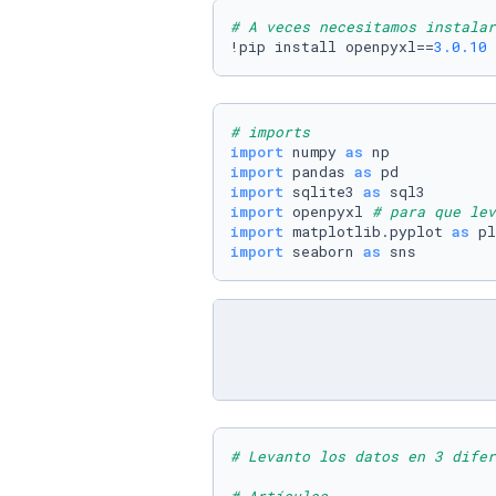
# A veces necesitamos instalar
!pip install openpyxl==
3.0
.10
# imports
import
 numpy 
as
import
 pandas 
as
import
 sqlite3 
as
import
 openpyxl 
# para que lev
import
 matplotlib.pyplot 
as
import
 seaborn 
as
 sns
# Levanto los datos en 3 difer