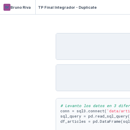
br
Bruno Riva
TP Final Integrador - Duplicate
# Levanto los datos en 3 difer
conn = sql3.connect(
'data/arti
sql_query = pd.read_sql_query(
df_articles = pd.DataFrame(sql