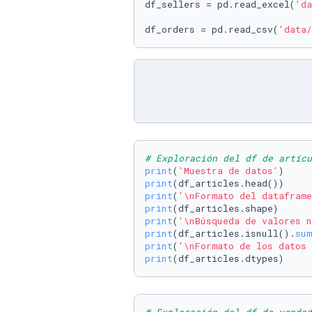
df_sellers = pd.read_excel(
'da
df_orders = pd.read_csv(
'data/
# Exploración del df de artícu
print
(
'Muestra de datos'
print
print
(
'\nFormato del dataframe
print
print
(
'\nBúsqueda de valores n
print
(df_articles.isnull().
sum
print
(
'\nFormato de los datos 
print
(df_articles.dtypes)