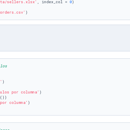
ta/sellers.xlsx'
, index_col = 
0
)

orders.csv'
los
'
ulos por columna'
por columna'