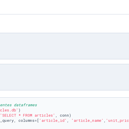
entes dataframes
cles.db'
)

'SELECT * FROM articles'
, conn)

_query, columns=[
'article_id'
, 
'article_name'
,
'unit_pric