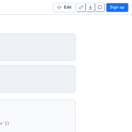
Edit
Sign up
e'
])
