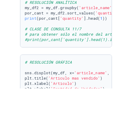
# RESOLUCIÓN ANALÍTICA
my_df2 = my_df.groupby(
'article_name'
).
sum
()

por_cant = my_df2.sort_values(
'quantity'
,asce
print
(por_cant[
'quantity'
].head(
1
))

# CLASE DE CONSULTA 11/7
# para obtener sólo el nombre del artículo
#print(por_cant['quantity'].head(1).index.tol
# RESOLUCIÓN GRÁFICA
sns.displot(my_df, x=
'article_name'
, color=
'd
plt.title(
'Articulo mas vendido'
)

plt.xlabel(
'Articulo'
)

plt.ylabel(
'Cantidad de Unidades'
)

plt.xticks(rotation=
90
)

plt.show()