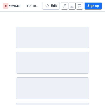
c
c22048
TP Final Integrador - Claudia Buzzi C22048
Edit
Sign up