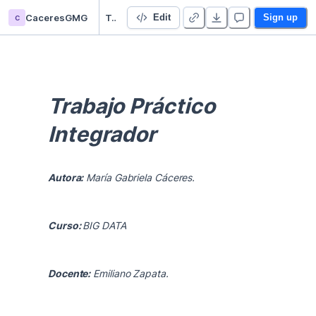
c
CaceresGMG
Trabajo Práctico N2-María Cáceres
Edit
Sign up
Trabajo Práctico 
Integrador                  
Autora:
 María Gabriela Cáceres.
Curso: 
BIG DATA
Docente:
Emiliano Zapata.