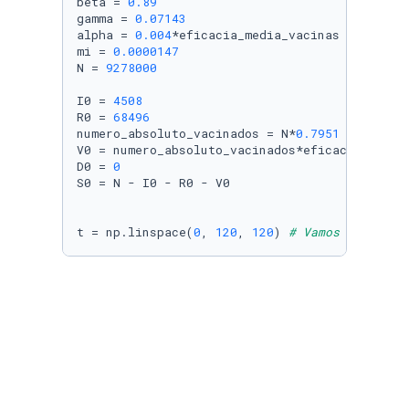
beta = 
0.89
gamma = 
0.07143
alpha = 
0.004
*eficacia_media_vacinas

mi = 
0.0000147
N = 
9278000
I0 = 
4508
R0 = 
68496
numero_absoluto_vacinados = N*
0.7951
V0 = numero_absoluto_vacinados*eficacia_media
D0 = 
0
S0 = N - I0 - R0 - V0

t = np.linspace(
0
, 
120
, 
120
) 
# Vamos ver qual
# Código de métodos
def
modelo_SIR
(
y, t
):

    S, I, R, D = y

    dSdt = (-beta * S * I / N)

    dIdt = (beta * S * I / N) - (gamma * I) - 
    dRdt = (gamma * I)
