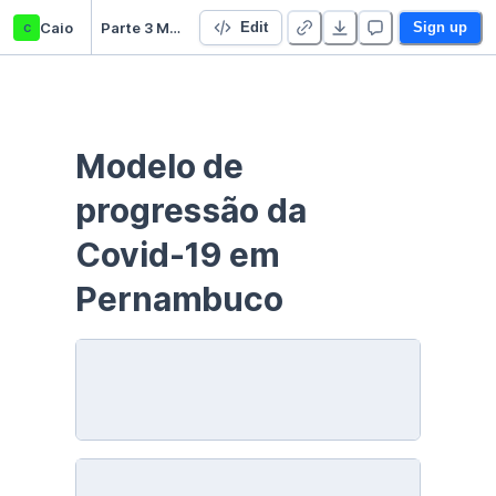
c
Caio
Parte 3 Métodos Numéricos
Edit
Sign up
Modelo de 
progressão da 
Covid-19 em 
Pernambuco