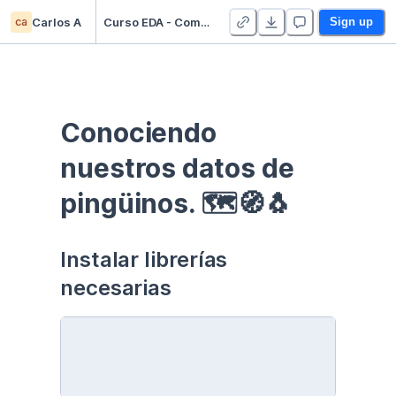
ca
Carlos A
Curso EDA - Communication - Duplicate
Sign up
Conociendo 
nuestros datos de 
pingüinos. 🗺🧭🐧
Instalar librerías 
necesarias