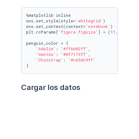
%matplotlib inline

sns.set_style(style=
'whitegrid'
)

sns.set_context(context=
'notebook'
)

plt.rcParams[
'figure.figsize'
] = (
11
, 
9.4
)

penguin_color = {

'Adelie'
: 
'#ff6602ff'
,

'Gentoo'
: 
'#0f7175ff'
,

'Chinstrap'
: 
'#c65dc9ff'
}
Cargar los datos
Utilizando el paquete 
palmerpenguins
Datos crudos