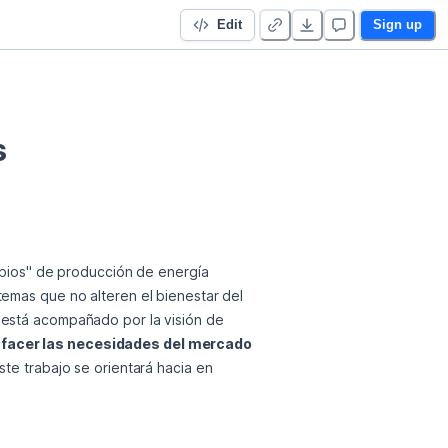
Edit
Sign up
mpios" de producción de energía 
emas que no alteren el bienestar del 
ecosistema donde son instalados. La motivación de desarrollar este trabajo sobre las energías renovables está acompañado por la visión de 
sfacer las necesidades del mercado 
te trabajo se orientará hacia en 