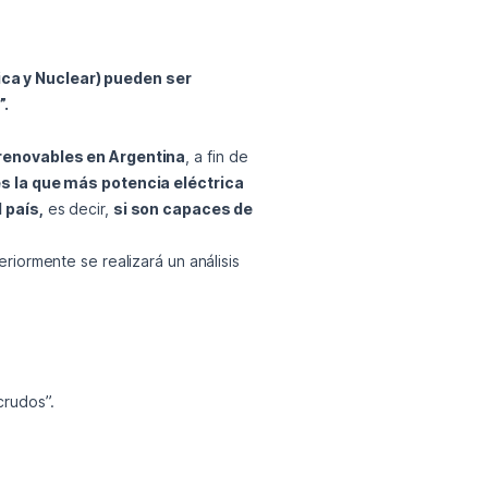
ca y Nuclear) pueden ser 
”.
renovables en Argentina
, a fin de 
 la que más potencia eléctrica 
 país,
 es decir, 
si son capaces de 
riormente se realizará un análisis 
crudos”.