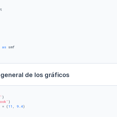
 
as
general de los gráficos
'
)

ook'
)

 = (
11
, 
9.4
)
