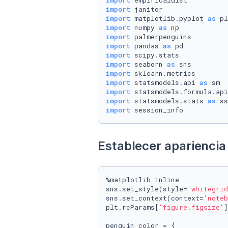
import
import
import
 matplotlib.pyplot 
as
import
 numpy 
as
import
import
 pandas 
as
import
import
 seaborn 
as
import
import
 statsmodels.api 
as
import
 statsmodels.formula.api
import
 statsmodels.stats 
as
import
 session_info
Establecer apariencia 
%matplotlib inline

sns.set_style(style=
'whitegrid
sns.set_context(context=
'noteb
plt.rcParams[
'figure.figsize'
]
penguin_color = {
