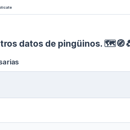
licate
ros datos de pingüinos. 🗺🧭
sarias