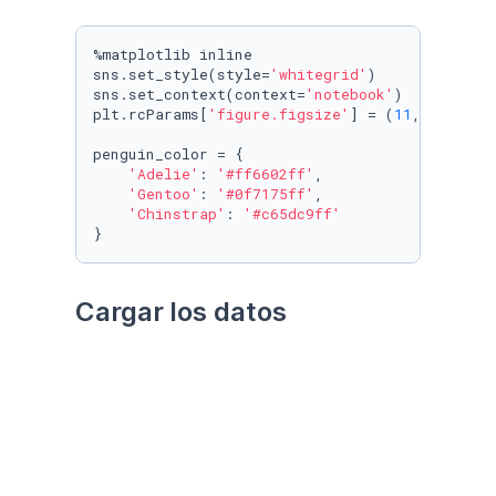
%matplotlib inline

sns.set_style(style=
'whitegrid'
)

sns.set_context(context=
'notebook'
)

plt.rcParams[
'figure.figsize'
] = (
11
, 
9.4
)

penguin_color = {

'Adelie'
: 
'#ff6602ff'
,

'Gentoo'
: 
'#0f7175ff'
,

'Chinstrap'
: 
'#c65dc9ff'
}
Cargar los datos
Utilizando el paquete 
palmerpenguins
Datos crudos