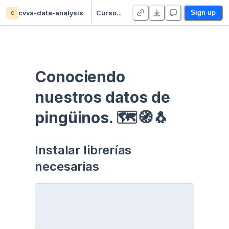
c
cvva-data-analysis
Curso EDA - Communication - Duplicate
Sign up
Conociendo 
nuestros datos de 
pingüinos. 🗺🧭🐧
Instalar librerías 
necesarias