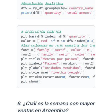
#Resolución Analítica
df5 = my_df.groupby(by=
'country_name'
).
sum
().
print
(df5[[
'quantity'
,
'total_amount'
# RESOLUCIÓN GRÁFICA
plt.bar(df5.index, df5[
'quantity'
],

color = [
'red'
if
 x 
in
 df5.index[
0
:
3
] 
else
'b
#las columnas en rojo muestra los tres primer
font1={
'family'
:
'serif'
,
'color'
:
'm'
,
'size'
:
15
}
font2 = {
'family'
:
'serif'
,
'color'
:
'red'
,
'size
plt.title(
"Ventas por paises"
, fontdict = font
plt.xlabel(
"Paises"
,fontdict = font2)

plt.ylabel(
"Unidades vendidas"
, fontdict = fon
plt.style.use(
'fivethirtyeight'
)

plt.xticks(rotation=
90
, fontsize=
9
, fontweigh
plt.show()
6. ¿Cuál es la semana con mayor 
ventas en Argentina?