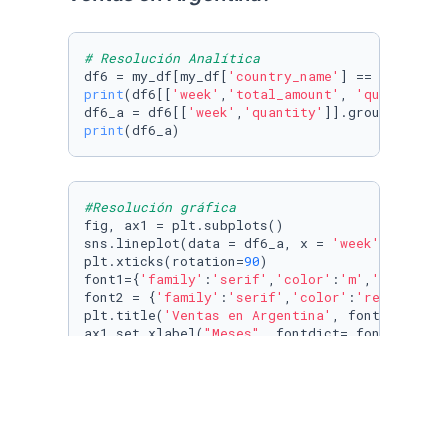
# Resolución Analítica
df6 = my_df[my_df[
'country_name'
] == 
'Argenti
print
(df6[[
'week'
,
'total_amount'
, 
'quantity'
]
df6_a = df6[[
'week'
,
'quantity'
]].groupby(
'wee
print
(df6_a)
#Resolución gráfica
fig, ax1 = plt.subplots()

sns.lineplot(data = df6_a, x = 
'week'
, y=
'qua
plt.xticks(rotation=
90
)

font1={
'family'
:
'serif'
,
'color'
:
'm'
,
'size'
:
15
}
font2 = {
'family'
:
'serif'
,
'color'
:
'red'
,
'size
plt.title(
'Ventas en Argentina'
, fontdict= fon
ax1.set_xlabel(
"Meses"
, fontdict= font2)

ax1.set_ylabel(
"Cantidad vendida"
, fontdict=fo
plt.xticks(rotation=
360
, fontsize=
9
, color=
'd
plt.show()
