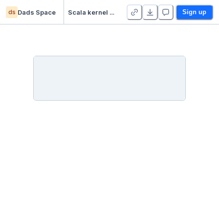
ds
Dads Space
Scala kernel - Duplicate
Sign up