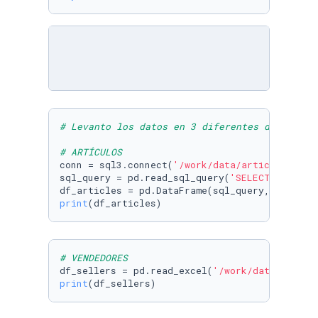
# Levanto los datos en 3 diferentes dataframe
# ARTÍCULOS
conn = sql3.connect(
'/work/data/articles.db'
)

sql_query = pd.read_sql_query(
'SELECT * FROM 
df_articles = pd.DataFrame(sql_query, columns
print
(df_articles)
# VENDEDORES
df_sellers = pd.read_excel(
'/work/data/seller
print
(df_sellers)