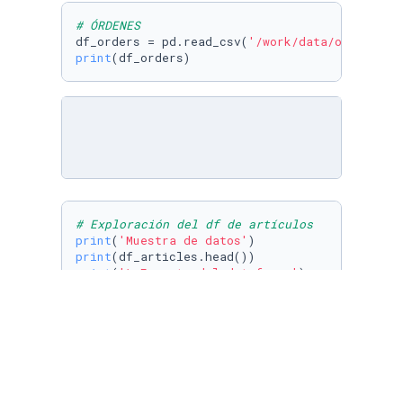
# ÓRDENES
df_orders = pd.read_csv(
'/work/data/orders.cs
print
(df_orders)
# Exploración del df de artículos
print
(
'Muestra de datos'
print
print
(
'\nFormato del dataframe'
print
print
(
'\nBúsqueda de valores nulos'
print
(df_articles.isnull().
sum
print
(
'\nFormato de los datos'
print
(df_articles.dtypes)