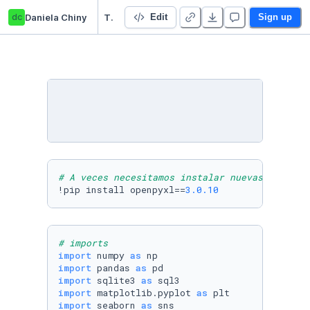
dc
Daniela Chiny
TP Final Integrador
Edit
Sign up
# A veces necesitamos instalar nuevas librerí
!pip install openpyxl==
3.0
.10
# imports
import
 numpy 
as
import
 pandas 
as
import
 sqlite3 
as
import
 matplotlib.pyplot 
as
import
 seaborn 
as
 sns