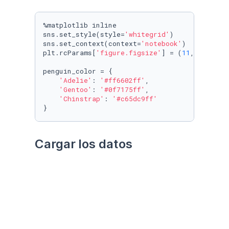
%matplotlib inline

sns.set_style(style=
'whitegrid'
)

sns.set_context(context=
'notebook'
)

plt.rcParams[
'figure.figsize'
] = (
11
, 
9.4
)

penguin_color = {

'Adelie'
: 
'#ff6602ff'
,

'Gentoo'
: 
'#0f7175ff'
,

'Chinstrap'
: 
'#c65dc9ff'
}
Cargar los datos
Utilizando el paquete 
palmerpenguins
Datos crudos