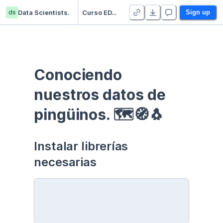
ds
Data Scientists.
Curso EDA - Communication - Duplicate
Sign up
Conociendo 
nuestros datos de 
pingüinos. 🗺🧭🐧
Instalar librerías 
necesarias