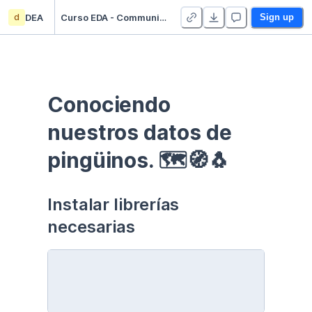
d
DEA
Curso EDA - Communication - Duplicate
Sign up
Conociendo 
nuestros datos de 
pingüinos. 🗺🧭🐧
Instalar librerías 
necesarias