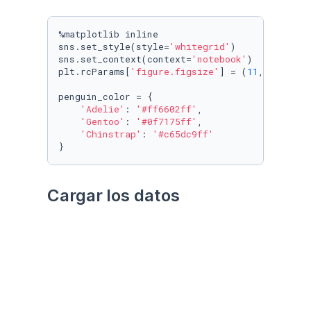
%matplotlib inline

sns.set_style(style=
'whitegrid'
)

sns.set_context(context=
'notebook'
)

plt.rcParams[
'figure.figsize'
] = (
11
, 
9.4
)

penguin_color = {

'Adelie'
: 
'#ff6602ff'
,

'Gentoo'
: 
'#0f7175ff'
,

'Chinstrap'
: 
'#c65dc9ff'
}
Cargar los datos
Utilizando el paquete 
palmerpenguins
Datos crudos