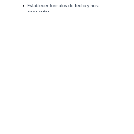
Establecer formatos de fecha y hora
adecuados.
Remover espacios en blanco en los
registros
Registrar el tipo de contrato del empleado
según corresponda.
Remover Columnas no requeridas.
Adicionar columnas requeridas para el
posterior Analisis de Datos.
Ejecución Limpieza de 
Datos con MySQL
-- # Proyecto Limpieza de Datos # --
-- # Creación de la base de datos # --