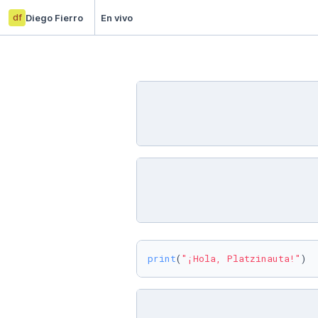
df
Diego Fierro
En vivo
print
(
"¡Hola, Platzinauta!"
)