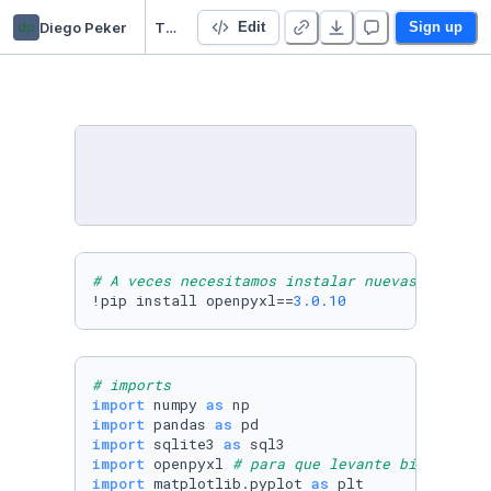
dp
Diego Peker
TP Final Integrador - Duplicate
Edit
Sign up
# A veces necesitamos instalar nuevas librerí
!pip install openpyxl==
3.0
.10
# imports
import
 numpy 
as
import
 pandas 
as
import
 sqlite3 
as
import
 openpyxl 
# para que levante bien el ex
import
 matplotlib.pyplot 
as