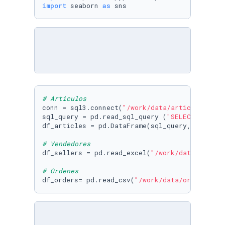
import
 seaborn 
as
 sns
# Articulos
conn = sql3.connect(
"/work/data/articles.db"
)

sql_query = pd.read_sql_query (
"SELECT * FROM
df_articles = pd.DataFrame(sql_query, columns
# Vendedores
df_sellers = pd.read_excel(
"/work/data/seller
# Ordenes
df_orders= pd.read_csv(
"/work/data/orders.csv