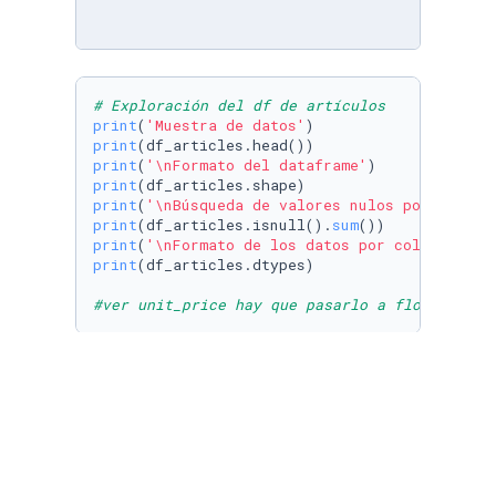
# Exploración del df de artículos
print
(
'Muestra de datos'
print
print
(
'\nFormato del dataframe'
print
print
(
'\nBúsqueda de valores nulos por column
print
(df_articles.isnull().
sum
print
(
'\nFormato de los datos por columna'
print
(df_articles.dtypes)

#ver unit_price hay que pasarlo a float64
# Exploración del df de vendedores
print
(
'Muestra de datos'
print
print
(
'\nFormato del dataframe'
print
print
(
'\nBúsqueda de valores nulos por column