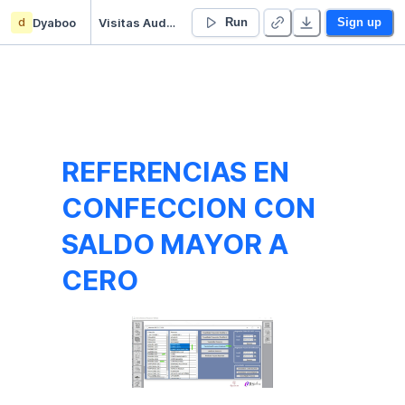
d
Dyaboo
Visitas Auditoras Producción App PLM DY
Run
Sign up
REFERENCIAS EN 
CONFECCION CON 
SALDO MAYOR A 
CERO