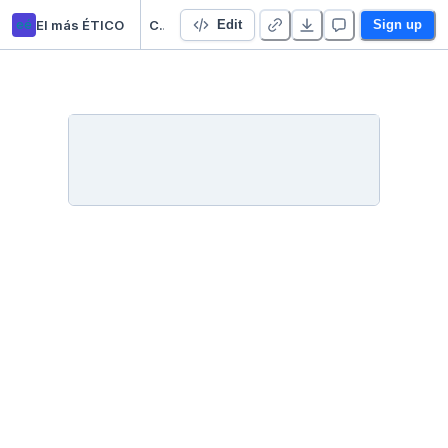
eé
El más ÉTICO
Ciencia de Datos ETICA
Edit
Sign up