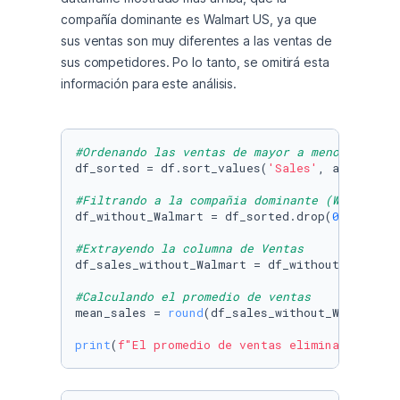
compañía dominante es Walmart US, ya que 
sus ventas son muy diferentes a las ventas de 
sus competidores. Po lo tanto, se omitirá esta 
información para este análisis. 
#Ordenando las ventas de mayor a menor
df_sorted = df.sort_values(
'Sales'
, ascending
#Filtrando a la compañia dominante (Walmart U
df_without_Walmart = df_sorted.drop(
0
)

#Extrayendo la columna de Ventas
df_sales_without_Walmart = df_without_Walmart
#Calculando el promedio de ventas
mean_sales = 
round
(df_sales_without_Walmart.m
print
(
f"El promedio de ventas eliminando a la