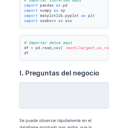
# Importar librerías aquí
import
 pandas 
as
import
 numpy 
as
import
 matplotlib.pyplot 
as
import
 seaborn 
as
 sns
# Importar datos aquí
df = pd.read_csv(
'/work/largest_us_retail.csv
df
I. Preguntas del negocio
Se puede observar rápidamente en el 
dataframe mostrado mas arriba, que la 