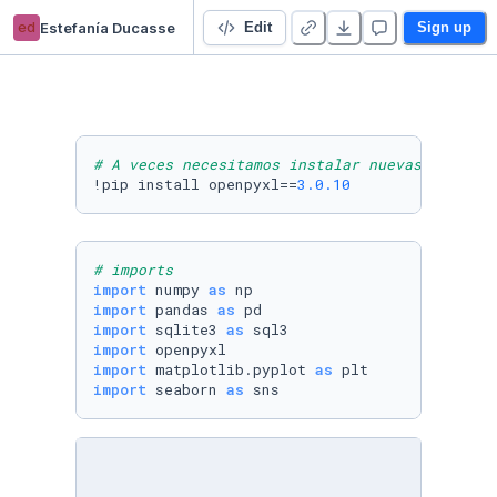
ed
Estefanía Ducasse
TP Final Integrador - 22044 - Estefania Ducasse
Edit
Sign up
# A veces necesitamos instalar nuevas librerí
!pip install openpyxl==
3.0
.10
# imports
import
 numpy 
as
import
 pandas 
as
import
 sqlite3 
as
import
import
 matplotlib.pyplot 
as
import
 seaborn 
as
 sns