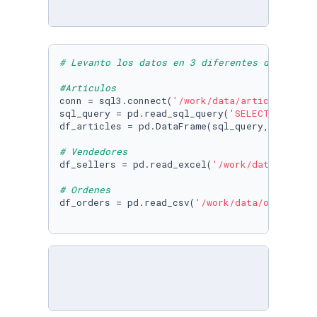
# Levanto los datos en 3 diferentes dataframe
#Articulos
conn = sql3.connect(
'/work/data/articles.db'
)

sql_query = pd.read_sql_query(
'SELECT * FROM 
df_articles = pd.DataFrame(sql_query, columns
# Vendedores
df_sellers = pd.read_excel(
'/work/data/seller
# Ordenes
df_orders = pd.read_csv(
'/work/data/orders.cs