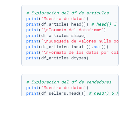
# Exploración del df de artículos
print
(
'Muestra de datos'
print
(df_articles.head()) 
# head() 5 Filas po
print
(
'\nFormato del dataframe'
print
print
(
'\nBusqueda de valores nulls por column
print
(df_articles.isnull().
sum
print
(
'\nFormato de los datos por columna'
print
(df_articles.dtypes)
# Exploración del df de vendedores
print
(
'Muestra de datos'
print
(df_sellers.head()) 
# head() 5 Filas por
print
(
'\nFormato del dataframe'
print
print
(
'\nBusqueda de valores nuls por columna
print
(df_sellers.isnull().
sum
print
(
'\nFormato de los datos por columna'
print
(df_sellers.dtypes)