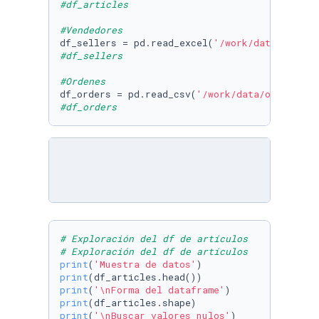
#df_articles
#Vendedores
df_sellers = pd.read_excel(
'/work/data/seller
#df_sellers
#Ordenes
df_orders = pd.read_csv(
'/work/data/orders.cs
#df_orders
# Exploración del df de artículos
# Exploración del df de artículos
print
(
'Muestra de datos'
print
print
(
'\nForma del dataframe'
print
print
(
'\nBuscar valores nulos'