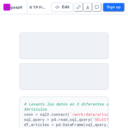
g
gaap9
6 TP Final Integrador - Duplicate
Edit
Sign up
# Levanto los datos en 3 diferentes dataframe
#Articulos
conn = sql3.connect(
'/work/data/articles.db'
)

sql_query = pd.read_sql_query(
'SELECT * FROM 
df_articles = pd.DataFrame(sql_query, columns