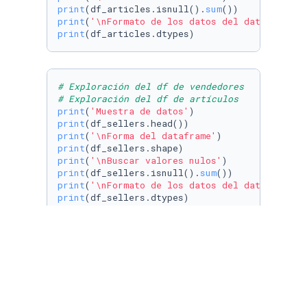
print
(df_articles.isnull().
sum
print
(
'\nFormato de los datos del dataframe'
print
(df_articles.dtypes)
# Exploración del df de vendedores
# Exploración del df de artículos
print
(
'Muestra de datos'
print
print
(
'\nForma del dataframe'
print
print
(
'\nBuscar valores nulos'
print
(df_sellers.isnull().
sum
print
(
'\nFormato de los datos del dataframe'
print
(df_sellers.dtypes)
# Exploración del df de órdenes
print
(
'Muestra de datos'
print
print
(
'\nForma del dataframe'
print