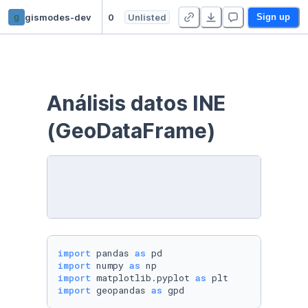
g
gismodes-dev
01_Análisis_datos_INE
Unlisted
Sign up
Análisis datos INE 
(GeoDataFrame)
import
 pandas 
as
import
 numpy 
as
import
 matplotlib.pyplot 
as
import
 geopandas 
as
 gpd