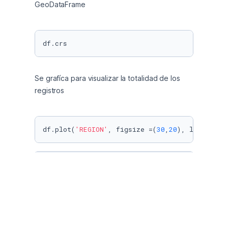
GeoDataFrame
df.crs
Se grafíca para visualizar la totalidad de los 
registros
df.plot(
'REGION'
, figsize =(
30
,
20
), legend = 
ls_comercios = df.loc[
'LA SERENA'
]
