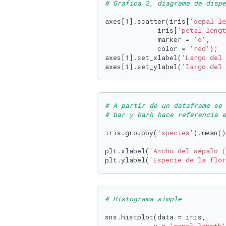
# Grafica 2, diagrama de dispe
axes[
1
].scatter(iris[
'sepal_le
             iris[
'petal_lengt
             marker = 
'o'
,    
             color = 
'red'
);

axes[
1
].set_xlabel(
'Largo del 
axes[
1
].set_ylabel(
'largo del 
# A partir de un dataframe se 
# bar y barh hace referencia a
iris.groupby(
'species'
).mean()
plt.xlabel(
'Ancho del sépalo (
plt.ylabel(
'Especie de la flor
# Histograma simple
sns.histplot(data = iris,     