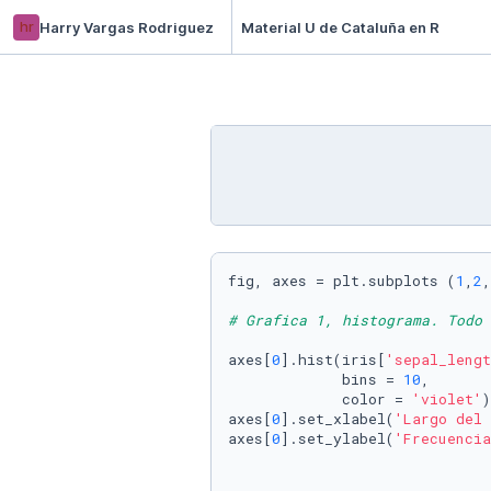
hr
Harry Vargas Rodriguez
Material U de Cataluña en R
fig, axes = plt.subplots (
1
,
2
,
# Grafica 1, histograma. Todo 
axes[
0
].hist(iris[
'sepal_lengt
             bins = 
10
,       
             color = 
'violet'
)
axes[
0
].set_xlabel(
'Largo del 
axes[
0
].set_ylabel(
'Frecuencia