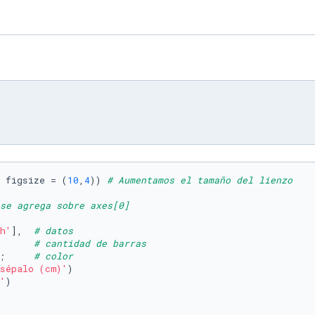
 figsize = (
10
,
4
)) 
# Aumentamos el tamaño del lienzo
se agrega sobre axes[0]
h'
],  
# datos
      
# cantidad de barras
;     
# color
sépalo (cm)'
)

'
)
