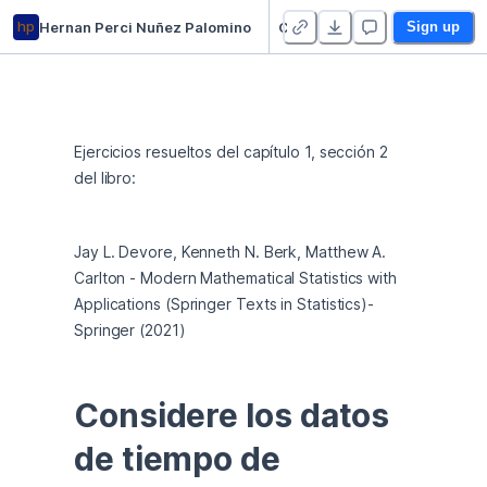
hp
Hernan Perci Nuñez Palomino
Cap01/Sec02 Métodos gráficos en estadística descriptiva
Sign up
Ejercicios resueltos del capítulo 1, sección 2 
del libro:
Jay L. Devore, Kenneth N. Berk, Matthew A. 
Carlton - Modern Mathematical Statistics with 
Applications (Springer Texts in Statistics)-
Springer (2021)
Considere los datos 
de tiempo de 