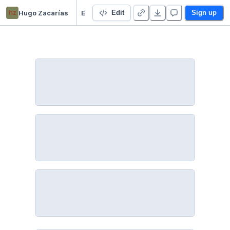
hz
Hugo Zacarías
En vivo
Edit
Sign up