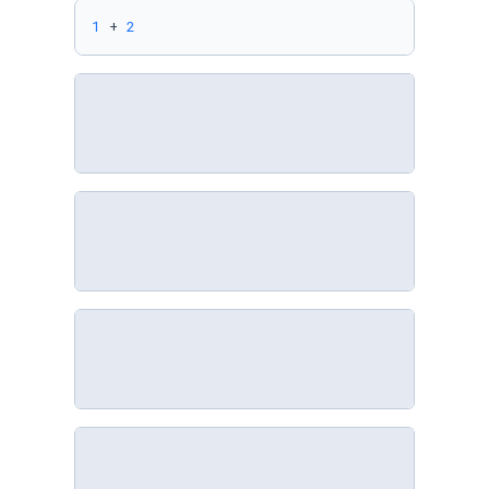
1
 + 
2